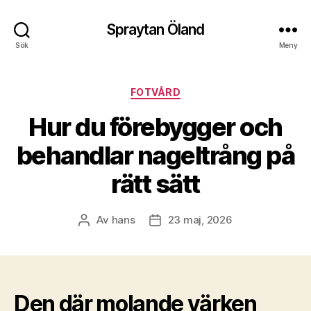
Spraytan Öland
Sök
Meny
Kategorier
FOTVÅRD
Hur du förebygger och
behandlar nageltrång på
rätt sätt
Av
hans
23 maj, 2026
Inläggsförfattare
Inläggsdatum
Den där molande värken